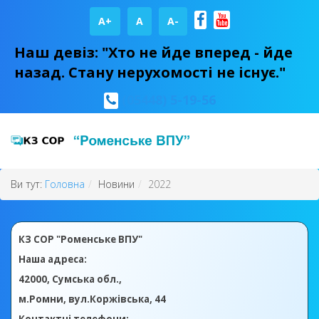
A+
А
A-
Наш девіз: "Хто не йде вперед - йде
назад. Стану нерухомості не існує."
(05448) 5-19-56
Ви тут:
Головна
Новини
2022
КЗ СОР "Роменське ВПУ"
Наша адреса:
42000, Сумська обл.,
м.Ромни, вул.Коржівська, 44