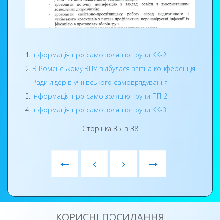
Комісія відмітила роботи учнів групи: Пипи
Дар’ї, Третяк Ганни, Бабич Катерини, Щербини
Катерини, Коваль Тетяни та Байдик Віталіни.
Інформація про самоізоляцію групи КК-2
В Роменському ВПУ відбулася звітна конференція
Ради лідерів учнівського самоврядування
Інформація про самоізоляцію групи ПП-2
Інформація про самоізоляцію групи КК-3
Сторінка 35 із 38
КОРИСНІ ПОСИЛАННЯ