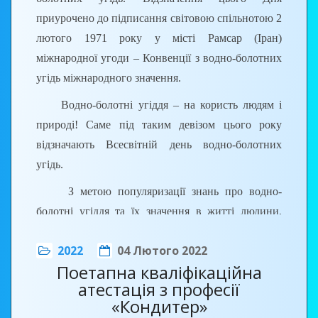
приурочено до підписання світовою спільнотою 2
лютого 1971 року у місті Рамсар (Іран)
міжнародної угоди – Конвенції з водно-болотних
угідь міжнародного значення.
Водно-болотні угіддя – на користь людям і
природі! Саме під таким девізом цього року
відзначають Всесвітній день водно-болотних
угідь.
З метою популяризації знань про водно-
болотні угіддя та їх значення в житті людини,
викладачем географії Іриною ЖАДЬКО
2022
04 Лютого 2022
проведена бесіда з учнями групи КК-1.
Поетапна кваліфікаційна
атестація з професії
«Кондитер»