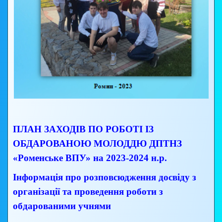
ПЛАН ЗАХОДІВ ПО РОБОТІ ІЗ
ОБДАРОВАНОЮ МОЛОДДЮ ДПТНЗ
«Роменське ВПУ» на 2023-2024 н.р.
Інформація про розповсюдження досвіду з
організації та проведення роботи з
обдарованими учнями