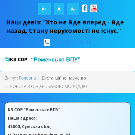
A+
А
A-
Наш девіз: "Хто не йде вперед - йде
назад. Стану нерухомості не існує."
(05448) 5-19-56
Ви тут:
Головна
Дистанційне навчання
РОБОТА З ОБДАРОВАНОЮ МОЛОДДЮ
КЗ СОР "Роменське ВПУ"
Наша адреса:
42000, Сумська обл.,