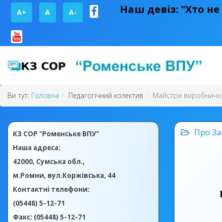
Наш девіз: "Хто не
A+
А
A-
Ви тут:
Головна
Педагогічний колектив
Майстри виробничо
Про За
КЗ СОР "Роменське ВПУ"
Наша адреса:
42000, Сумська обл.,
м.Ромни, вул.Коржівська, 44
Контактні телефони:
(05448) 5-12-71
Факс: (05448) 5-12-71