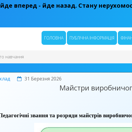
 йде вперед - йде назад. Стану нерухомост
ГОЛОВНА
ПУБЛІЧНА ІНФОРМАЦІЯ
ФІНАН
го навчання
клад
31 Березня 2026
Майстри виробничог
Педагогічні звання та розряди майстрів виробни