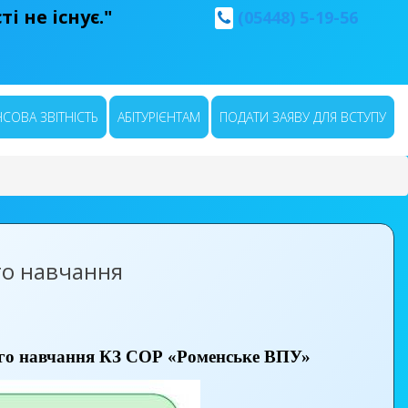
і не існує."
(05448) 5-19-56
СОВА ЗВІТНІСТЬ
АБІТУРІЄНТАМ
ПОДАТИ ЗАЯВУ ДЛЯ ВСТУПУ
о навчання
чого навчання КЗ СОР «Роменське ВПУ»