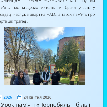
ОМЕНЦЯМ – ГЕРОЯМ ЧОРНОБИЛЯ та вшанували
ння, відновлювальних джерел енергії, сантехніки,
ам'ять про місцевих жителів, які брали участь у
ажників санітарно-технічних систем, презентаціями
квідації наслідків аварії на ЧАЕС, а також пам'ять про
Grundfos, TECE, Wavin та ін.
ртв цієї трагедії.
2026
24 Квітня 2026
Урок пам’яті «Чорнобиль – біль і