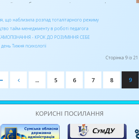
уляції та збереження психічного здоров’я.
ою подією стала акція «Обери колір свого
ія, що наблизила розпад тоталітарного режиму
 насьогодні», яка тривала протягом тижня. За
тво тайм-менеджменту в роботі педагога
ами акції була виведена кольорова формула
САМОПІЗНАННЯ - КРОК ДО РОЗУМІННЯ СЕБЕ
ю училища. Приємно, що провідним кольором
 день Тижня психології
 училищі став жовтий – колір радості, оптимізму
Сторінка 9 із 21
ї.
9
...
5
6
7
8
КОРИСНІ ПОСИЛАННЯ