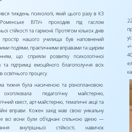
вся тиждень психології, який цього разу в КЗ
2
Роменське ВПУ» проходив під гаслом
п
ьої стійкості та гармонії. Протягом кількох днів
у
ій простір нашого училища був наповнений
«
ними подіями, практичними вправами та щирим
4
ванням, що сприяли розвитку психологічної
е
и та підтримці емоційного благополуччя всіх
ка
ів освітнього процесу.
ма тижня була насиченою та різноплановою.
охоплювала педагогічну майстерню,
гічний квест, арт-майстерню, тематичні акції та
ійні вправи. Кожен захід мав свою унікальну
ле всі вони були об’єднані спільною ідеєю —
ання внутрішньої стійкості, навичок