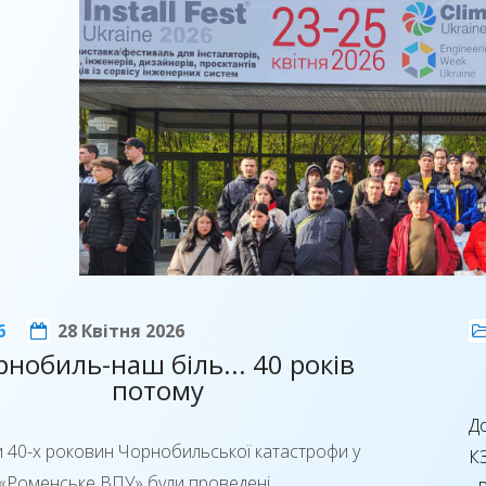
6
28 Квітня 2026
рнобиль-наш біль... 40 років
потому
Д
и 40-х роковин Чорнобильської катастрофи у
К
«Роменське ВПУ» були проведені