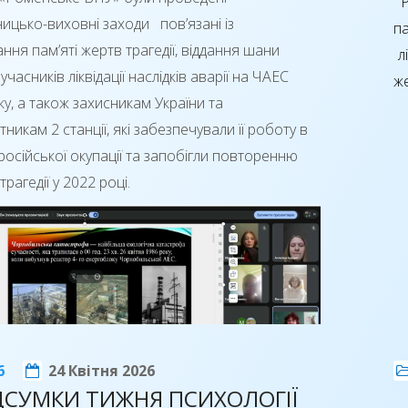
Р
 заходу ознайомилися з системами опалення, водопостача
ницько-виховні заходи пов’язані із
п
онування, вентиляції, професійним інструментом для монт
ння пам’яті жертв трагедії, віддання шани
лі
провідних виробників Bosch, Kermi, Walraven, HERZ, Ecosoft, 
учасників ліквідації наслідків аварії на ЧАЕС
же
ку, а також захисникам України та
тникам 2 станції, які забезпечували її роботу в
російської окупації та запобігли повторенню
трагедії у 2022 році.
6
24 Квітня 2026
ДСУМКИ ТИЖНЯ ПСИХОЛОГІЇ