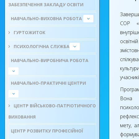
ЗАБЕЗПЕЧЕННЯ ЗАКЛАДУ ОСВІТИ
Заверши
НАВЧАЛЬНО-ВИХОВНА РОБОТА
СОР «
внутрішн
ГУРТОЖИТОК
освітн
ПСИХОЛОГІЧНА СЛУЖБА
змістов
спілку
НАВЧАЛЬНО-ВИРОБНИЧА РОБОТА
культур
учасник
НАВЧАЛЬНО-ПРАКТИЧНІ ЦЕНТРИ
Програ
Вона 
ЦЕНТР ВІЙСЬКОВО-ПАТРІОТИЧНОГО
психоло
рефлекс
ВИХОВАННЯ
мету, а
ЦЕНТР РОЗВИТКУ ПРОФЕСІЙНОЇ
формув