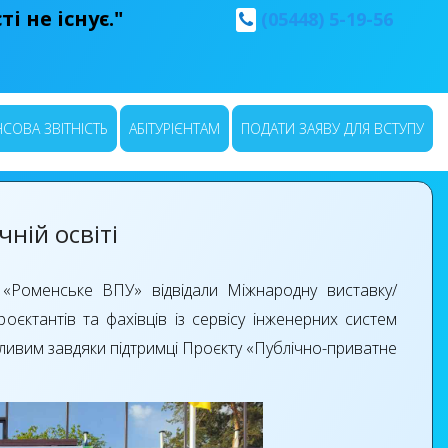
і не існує."
(05448) 5-19-56
СОВА ЗВІТНІСТЬ
АБІТУРІЄНТАМ
ПОДАТИ ЗАЯВУ ДЛЯ ВСТУПУ
чній освіті
Р «Роменське ВПУ» відвідали Міжнародну виставку/
роєктантів та фахівців із сервісу інженерних систем
 можливим завдяки підтримці Проєкту «Публічно-приватне