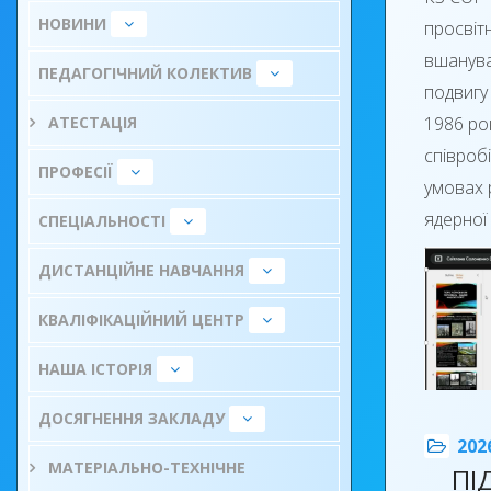
Під час
НОВИНИ
просвіт
кондиці
вшанува
товарів 
ПЕДАГОГІЧНИЙ КОЛЕКТИВ
подвигу 
АТЕСТАЦІЯ
1986 ро
співробі
ПРОФЕСІЇ
умовах 
ядерної 
СПЕЦІАЛЬНОСТІ
ДИСТАНЦІЙНЕ НАВЧАННЯ
КВАЛІФІКАЦІЙНИЙ ЦЕНТР
НАША ІСТОРІЯ
ДОСЯГНЕННЯ ЗАКЛАДУ
202
МАТЕРІАЛЬНО-ТЕХНІЧНЕ
ПІ