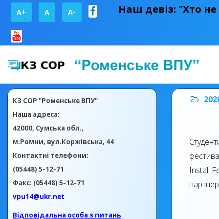
Наш девіз: "Хто не
A+
А
A-
202
КЗ СОР "Роменське ВПУ"
Наша адреса:
42000, Сумська обл.,
Студент
м.Ромни, вул.Коржівська, 44
фестива
Контактні телефони:
(05448) 5-12-71
Install 
Факс: (05448) 5-12-71
партнер
vpu14@ukr.net
Відповідальна особа з питань