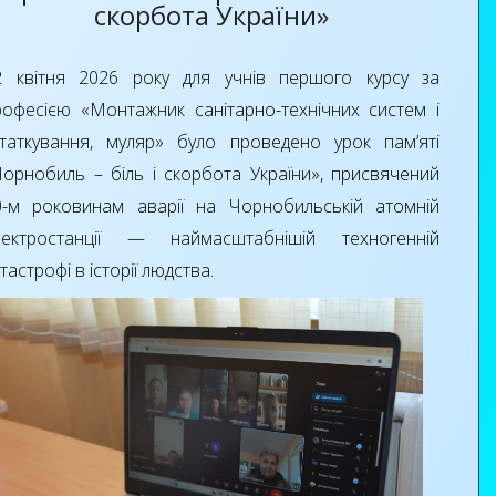
скорбота України»
2 квітня 2026 року для учнів першого курсу за
рофесією «Монтажник санітарно-технічних систем і
статкування, муляр» було проведено урок пам’яті
Чорнобиль – біль і скорбота України», присвячений
0-м роковинам аварії на Чорнобильській атомній
лектростанції — наймасштабнішій техногенній
тастрофі в історії людства.