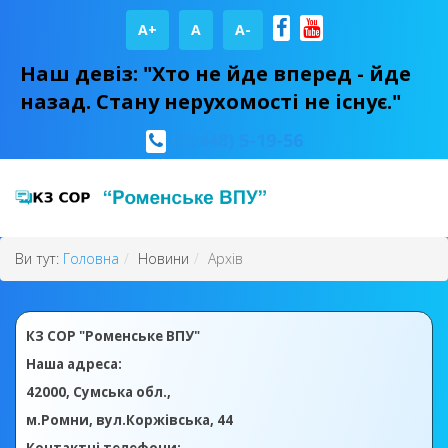
A+
А
A-
Наш девіз: "Хто не йде вперед - йде
назад. Стану нерухомості не існує."
(05448) 5-19-56
Ви тут:
Головна
Новини
Архів
КЗ СОР "Роменське ВПУ"
Наша адреса:
42000, Сумська обл.,
м.Ромни, вул.Коржівська, 44