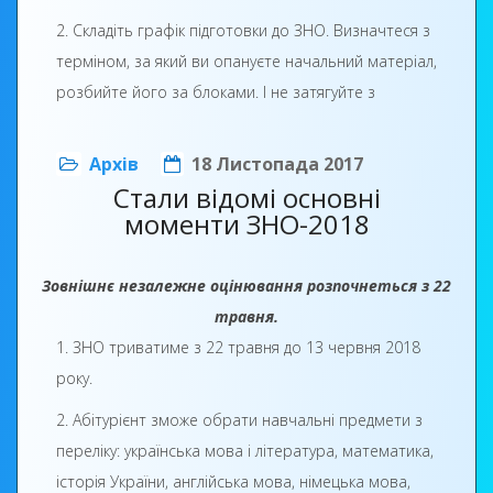
2. Складіть графік підготовки до ЗНО. Визначтеся з
терміном, за який ви опануєте начальний матеріал,
розбийте його за блоками. І не затягуйте з
початком підготовки, якщо навіть впевнені у своїх
силах.
Архів
18 Листопада 2017
Стали відомі основні
3. Ознайомтесь з програмою ЗНО. Ні для кого не
моменти ЗНО-2018
секрет, що шкільна програма ширша за програму
ЗНО, тому заздалегідь ознайомтесь зі специфікою
Зовнішнє незалежне оцінювання розпочнеться з 22
тесту.
травня.
4. Після цього починайте підготовку. Це найважча
1. ЗНО триватиме з 22 травня до 13 червня 2018
частина для успішного складання тесту, бо «корені
року.
науки гіркі, а плоди – солодкі», тому починайте
2. Абітурієнт зможе обрати навчальні предмети з
працювати, якщо очікуєте на позитивний
переліку: українська мова і література, математика,
результат.
історія України, англійська мова, німецька мова,