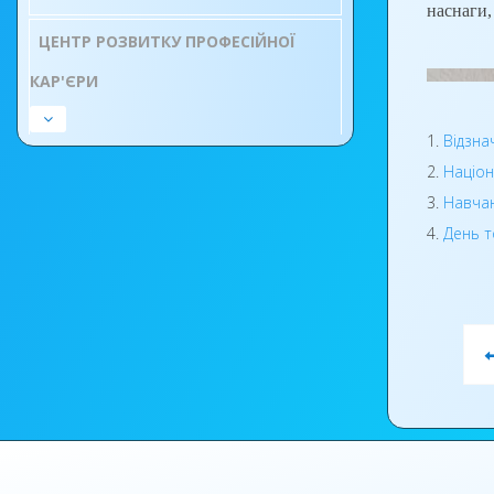
наснаги,
ЦЕНТР РОЗВИТКУ ПРОФЕСІЙНОЇ
КАР'ЄРИ
Відзна
Націон
Навчан
День т