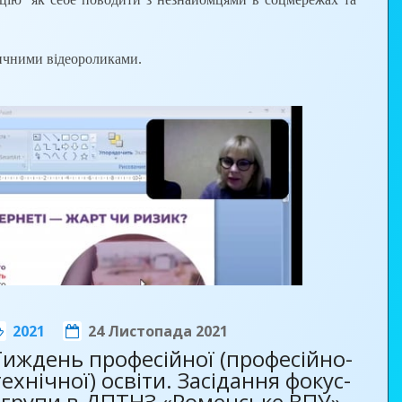
чними відеороликами.
2021
24 Листопада 2021
Тиждень професійної (професійно-
технічної) освіти. Засідання фокус-
групи в ДПТНЗ «Роменське ВПУ»