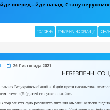
 йде вперед - йде назад. Стану нерухомост
ГОЛОВНА
ПУБЛІЧНА ІНФОРМАЦІЯ
ФІНАН
1
26 Листопада 2021
НЕБЕЗПЕЧНІ СО
 рамках Всеукраїнської акції «16 днів проти насильства» псих
яття з теми «(Не)дитячі стосунки он-лайн».
заняття було розглянуто питання он-лайн безпеки підлітків т
інгу та грумінгу в соціальних мережах. Учні отримали інфор