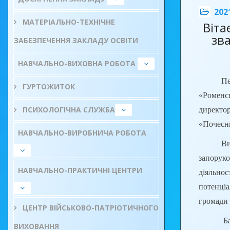
202
МАТЕРІАЛЬНО-ТЕХНІЧНЕ
Віта
зв
ЗАБЕЗПЕЧЕННЯ ЗАКЛАДУ ОСВІТИ
НАВЧАЛЬНО-ВИХОВНА РОБОТА
Пе
ГУРТОЖИТОК
«Роменс
Експер
ПСИХОЛОГІЧНА СЛУЖБА
директо
питань 
«Почесн
НАВЧАЛЬНО-ВИРОБНИЧА РОБОТА
району т
Високий
в його р
запоруко
механізм
НАВЧАЛЬНО-ПРАКТИЧНІ ЦЕНТРИ
діяльнос
потенці
громади 
ЦЕНТР ВІЙСЬКОВО-ПАТРІОТИЧНОГО
Бажаємо
ВИХОВАННЯ