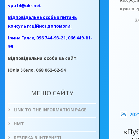
vpu14@ukr.net
куди зве
Відповідальна особа з питань
Заняття
консультаційної допомоги:
Ірина Гулак, 096 744-93-21, 066 449-81-
99
Відповідальна особа за сайт:
Юлія Жело, 068 062-62-94
МЕНЮ САЙТУ
LINK TO THE INFORMATION PAGE
202
НМТ
«Пу
дл
БЕЗПЕКА В ІНТЕРНЕТІ