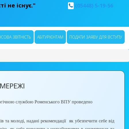
і не існує."
(05448) 5-19-56
СОВА ЗВІТНІСТЬ
АБІТУРІЄНТАМ
ПОДАТИ ЗАЯВУ ДЛЯ ВСТУПУ
ЦМЕРЕЖІ
ологічною службою Роменського ВПУ проведено
а молоді, надані рекомендації як убезпечити себе від
мацію як себе поводити з незнайомцями в соцмережах та