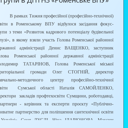
В рамках Тижня професійної (професійно-технічної)
світи в Роменському ВПУ відбулося засідання фокус-
упи з теми «Розвиток кадрового потенціалу будівельної
лузі», в якому взяли участь Голова Роменської районної
ержавної адміністрації Денис ВАЩЕНКО, заступник
олова Роменської районної державної адміністрації
олодимир ТАТАРІНОВ, Голова Роменської міської
ериторіальної громади Олег СТОГНІЙ, директор
авчально-методичного центру професійно-технічної
світи Сумської області Наталія САМОЙЛЕНКО,
ректори закладів профтехосвіти Сумщини, роботодавці,
артнери - керівник та експерти проєкту «Публічно-
иватне партнерство для поліпшення сантехнічної освіти
 Україні» Соня ЛУСЛІ, Ніна ІЛАРІОНОВА, Максим
ЕХОВКА, випускник Роменського ВПУ Євген