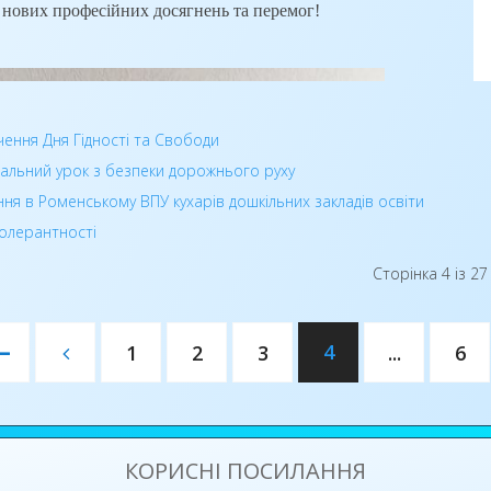
 нових професійних досягнень та перемог!
ке
чення Дня Гідності та Свободи
альний урок з безпеки дорожнього руху
ня в Роменському ВПУ кухарів дошкільних закладів освіти
олерантності
Сторінка 4 із 27
4
1
2
3
...
6
КОРИСНІ ПОСИЛАННЯ