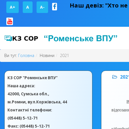
Наш девіз: "Хто не
A+
А
A-
Ви тут:
Головна
Новини
2021
202
КЗ СОР "Роменське ВПУ"
Наша адреса:
42000, Сумська обл.,
м.Ромни, вул.Коржівська, 44
В
Контактні телефони:
відеозан
(05448) 5-12-71
В ході 
Факс: (05448) 5-12-71
кібербул