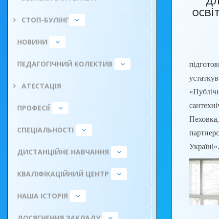
осві
СТОП-БУЛІНГ
НОВИНИ
23.11.
ПЕДАГОГІЧНИЙ КОЛЕКТИВ
підгото
устатку
АТЕСТАЦІЯ
«Публі
сантехні
ПРОФЕСІЇ
Пеховк
СПЕЦІАЛЬНОСТІ
партнер
Україні»
ДИСТАНЦІЙНЕ НАВЧАННЯ
КВАЛІФІКАЦІЙНИЙ ЦЕНТР
НАША ІСТОРІЯ
ДОСЯГНЕННЯ ЗАКЛАДУ