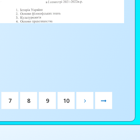
рамічною плиткою та кладка арочної перемички.
7
8
9
10