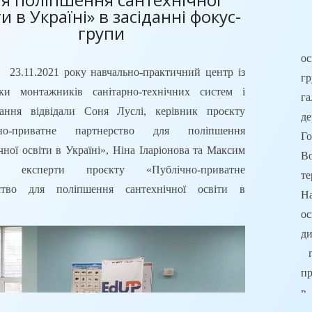
ти в Україні» в засіданні фокус-
групи
о
2021 року навчально-практичний центр із
гр
вки монтажників санітарно-технічних систем і
га
вання відвідали Соня Луслі, керівник проєкту
д
чно-приватне партнерство для поліпшення
Г
чної освіти в Україні», Ніна Іларіонова та Максим
В
а, експерти проєкту «Публічно-приватне
т
ство для поліпшення сантехнічної освіти в
Н
.
о
ди
п
пр
в
П