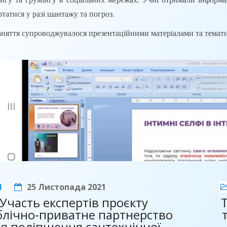
ртатися у разі шантажу та погроз.
 супроводжувалося презентаційними матеріалами та темати
1
25 Листопада 2021
Участь експертів проєкту
блічно-приватне партнерство
я поліпшення сантехнічної