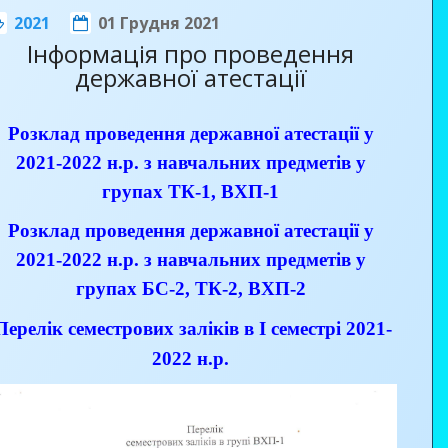
2021
01 Грудня 2021
АРАНІК.
Інформація про проведення
державної атестації
Розклад проведення державної атестації у
2021-2022 н.р. з навчальних предметів у
групах ТК-1, ВХП-1
Розклад проведення державної атестації у
2021-2022 н.р. з навчальних предметів у
часникам заходу був презентований сучасний
групах БС-2, ТК-2, ВХП-2
авчально-практичний центр з навчально-виробничими
айстернями, облаштованими найновітнішим
Перелік семестрових заліків в І семестрі 2021-
бладнанням. Майстри виробничого навчання провели
2022 н.р.
айстер-класи з нанесення шпаклівочної суміші за
опомогою штукатурного апарату, шліфування стін
ліфувальною машиною, облицювання поверхонь