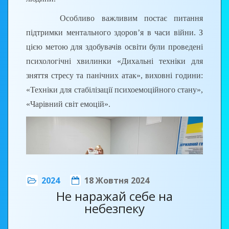
Конкурс складався з двох етапів:
Особливо важливим постає питання
теоретична частина – індивідуальне тестування, що
підтримки ментального здоров’я в часи війни. З
складається з 30 тестових запитань, де учасники
цією метою для здобувачів освіти були проведені
могли набрати максимум 30 балів за виконання;
психологічні хвилинки «Дихальні техніки для
практична частина «Монтаж зворотнього осмосу»
зняття стресу та панічних атак», виховні години:
триває 20 хв. Учасники конкурсу могли набрати
«Техніки для стабілізації психоемоційного стану»,
максимум 70 балів за виконання практичної
«Чарівний світ емоцій».
частини. Практичне завдання виконувалося одним
учасником почергово на одному Конкурсному
стенді.
2024
18 Жовтня 2024
Не наражай себе на
небезпеку