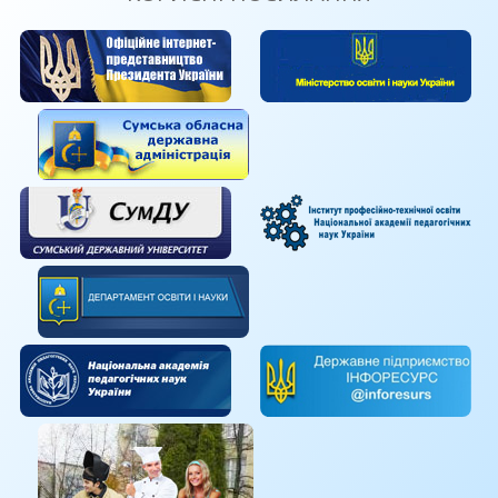
та допомагає перетворювати мрії на реальність.
підтримки
Swiss Development & Cooperation
-
Фінальний офлайн-тренінг відбудеться у січні
Швейцарської агенції з розвитку та
2025 року, де учасниці представлять свої
співробітництва, ТОВ «Геберіт Трейдінг», ТОВ
досягнення та кар’єрні плани.
«Сіка Україна» та виконується
Swisscontact
за
підтримки Міністерства освіти і науки України,
надав стенд-тумбу та осмос.
Дякуємо фахівцям Проєкту за підтримку в
організації конкурсу фахової майстерності серед
здобувачів освіти професії «Монтажник
санітарно-технічних систем і устаткування».
Конкурсанти успішно справились із
запропонованими завданнями, продемонстрували
вміння застосовувати отримані теоретичні знання
на практиці.
Журі конкурсу (представники бізнесу та