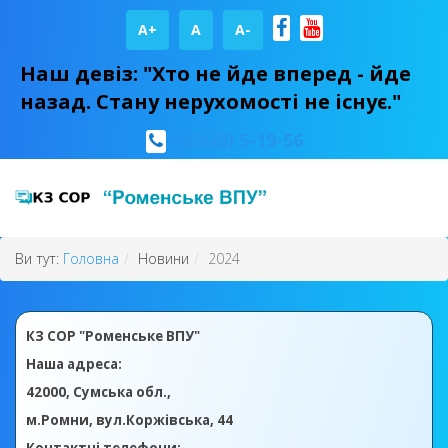
A+
А
A-
Наш девіз: "Хто не йде вперед - йде
назад. Стану нерухомості не існує."
(05448) 5-19-56
Ви тут:
Головна
Новини
2024
КЗ СОР "Роменське ВПУ"
Наша адреса:
42000, Сумська обл.,
м.Ромни, вул.Коржівська, 44