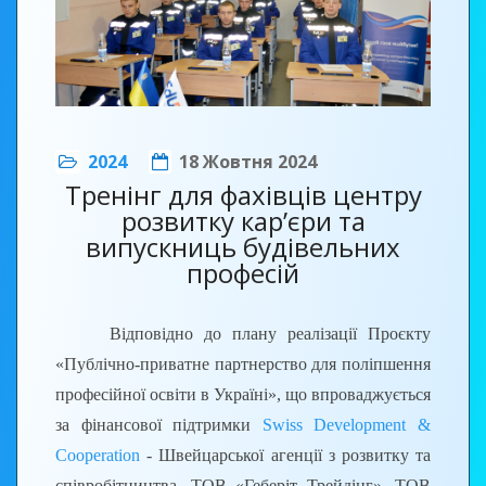
З вітальним словом до учасників конкурсу
2024
18 Жовтня 2024
звернувся в.о. директора Помаран Павло
Тренінг для фахівців центру
Іванович, який зазначив, що проведення конкурсу
розвитку кар’єри та
- найбільш ефективна форма демонстрації
випускниць будівельних
професій
здібностей здобувачів освіти, підвищення рівня їх
професійної підготовки, виявлення кращих
індивідуальних показників та підвищення
Відповідно до плану реалізації Проєкту
інтересу до професії. Побажав конкурсантам
«Публічно-приватне партнерство для поліпшення
продемонструвати високий рівень практичних
професійної освіти в Україні», що впроваджується
здібностей, впевненості та волі до перемоги.
за фінансової підтримки
Swiss Development &
Cooperation
- Швейцарської агенції з розвитку та
Директор ТОВ фірма «Рембудсервіс» ЛТД
співробітництва, ТОВ «Геберіт Трейдінг», ТОВ