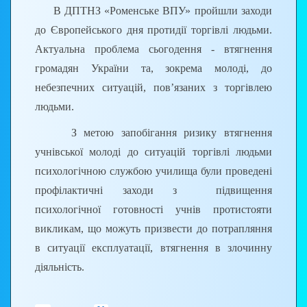
В ДПТНЗ «Роменське ВПУ» пройшли заходи
Протягом триденного інтерактивного
до Європейського дня протидії торгівлі людьми.
тренінгу для 25 фахівців з центрів розвитку
Актуальна проблема сьогодення - втягнення
кар’єри закладів П(ПТ)О – реципієнтів Проєкту,
громадян України та, зокрема молоді, до
проведено тренінг «Від небажання до цілі: основи
небезпечних ситуацій, пов’язаних з торгівлею
коучингу та розвиток мотивації» за напрямами:
людьми.
«Мотивація»: «Потреби - цілі - мрії.
З метою запобігання ризику втягнення
Цілепокладання і формування звичок»,
учнівської молоді до ситуацій торгівлі людьми
«Мотивація. Види мотивації. Значення мотивації
психологічною службою училища були проведені
для навчання, саморозвитку, професійного
профілактичні заходи з підвищення
розвитку здобувачів освіти»;
психологічної готовності учнів протистояти
«Кар’єрний коучинг»: «Вступ до кар’єрного
викликам, що можуть призвести до потрапляння
коучингу, запит в коучингу. Інструменти
в ситуації експлуатації, втягнення в злочинну
кар’єрного коучингу»,
«
Основний інструмент
діяльність.
коучингу. Навички активного слухання»,
Здобувачі освіти ознайомились з основними
Планування кар’єри. Практикум. Складання