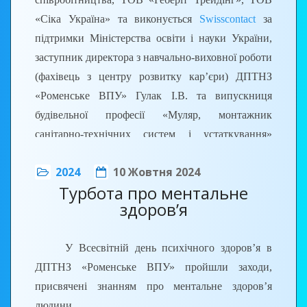
Рябченко Михайло Іванович зазначив, що тісна
«Сіка Україна» та виконується
Swisscontact
за
співпраця училища та бізнесу сприяє оновленню
підтримки Міністерства освіти і науки України,
матеріальної бази закладу, впровадженню
заступник директора з навчально-виховної роботи
новітніх технологій в освітній процес,
(фахівець з центру розвитку кар’єри) ДПТНЗ
підвищенню інтересу до професії та її
«Роменське ВПУ» Гулак І.В. та випускниця
популяризації. Наголосив, що конкурсанти мають
будівельної професії «Муляр, монтажник
великий потенціал, які після закінчення закладу
санітарно-технічних систем і устаткування»
поповнять робітничі колективи будівельних
Запорожець Злата беруть участь у заходах зі
компаній України.
2024
10 Жовтня 2024
створення і запровадження процесів та
Турбота про ментальне
інструментів для професійної орієнтації та
здоров’я
кар’єрного консультування, розвитку навиків
професійного саморозвитку, ефективної
У Всесвітній день психічного здоров’я в
комунікації в професійному середовищі, що
ДПТНЗ «Роменське ВПУ» пройшли заходи,
проводяться у місті Києві (UBI Conference Hall).
присвячені знанням про ментальне здоров’я
людини.