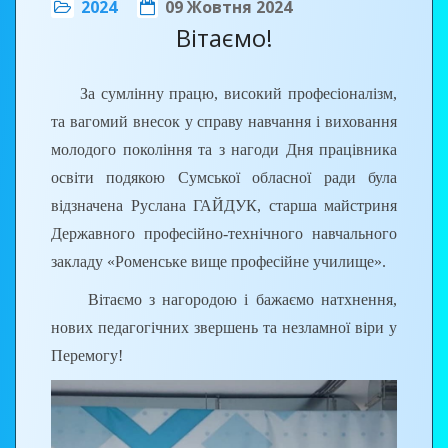
2024
09 Жовтня 2024
правилами та алгоритмом практичних дій щодо
індивідуального кар’єрного плану»;
Вітаємо!
власної безпеки, безпечного спілкування онлайн
«Інтеграція технік підвищення мотивації та основ
та в реальному житті.
коучингу у професійну діяльність фахівців»:
За сумлінну працю, високий професіоналізм,
«Групова робота. Портрет учня», «Позитивне
Під час проведення просвітницько-
та вагомий внесок у справу навчання і виховання
мислення й рішення – орієнтований підхід як
профілактичної гри «Рожеві окуляри» учні
молодого покоління та з нагоди Дня працівника
інструмент мотивації», «Мотивуючі та демотивуючі
отримали корисні знання та практичні поради для
освіти подякою Сумської обласної ради була
стилі комунікації у кар’єрному супроводі».
уникнення небезпечних ситуацій потрапляння в
відзначена Руслана ГАЙДУК, старша майстриня
експлуатацію.
Державного професійно-технічного навчального
закладу «Роменське вище професійне училище».
Вітаємо з нагородою і бажаємо натхнення,
нових педагогічних звершень та незламної віри у
Перемогу!