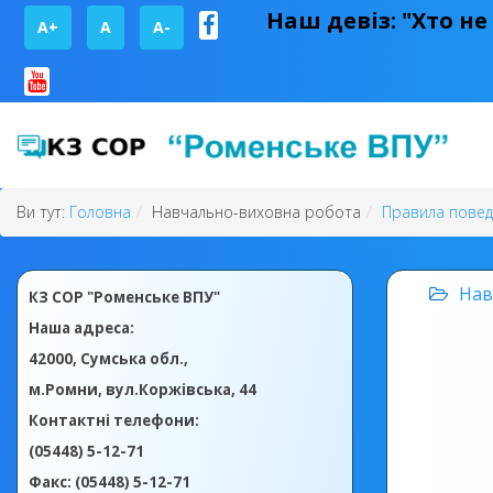
Наш девіз: "Хто не
A+
А
A-
Ви тут:
Головна
Навчально-виховна робота
Правила поведі
Нав
КЗ СОР "Роменське ВПУ"
Наша адреса:
42000, Сумська обл.,
м.Ромни, вул.Коржівська, 44
Контактні телефони:
(05448) 5-12-71
Факс: (05448) 5-12-71