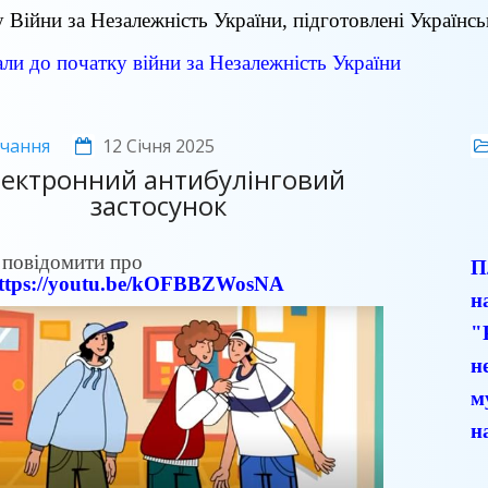
 Війни за Незалежність України, підготовлені Українсь
ли до початку війни за Незалежність України
чання
12 Січня 2025
лектронний антибулінговий
застосунок
 повідомити про
П
ttps://youtu.be/kOFBBZWosNA
н
"
н
м
н