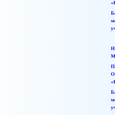
«
Б
м
у
Н
М
П
О
«
Б
м
у