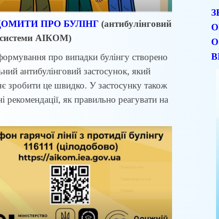
З
ДОМИТИ ПРО БУЛІНГ
(антибулінговий
О
 системи АІКОМ)
О
В
формування про випадки булінгу створено
ьний антибулінговий застосунок, який
яє зробити це швидко. У застосунку також
і рекомендації, як правильно реагувати на