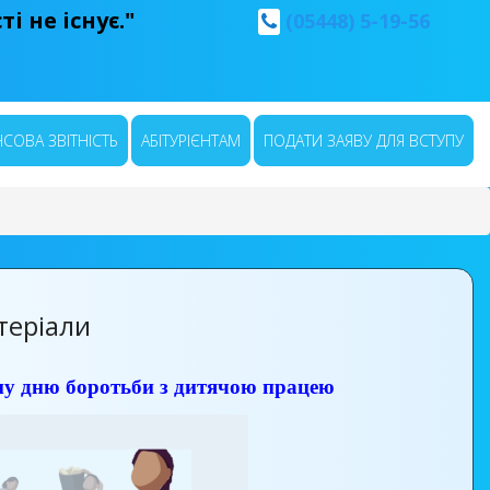
і не існує."
(05448) 5-19-56
СОВА ЗВІТНІСТЬ
АБІТУРІЄНТАМ
ПОДАТИ ЗАЯВУ ДЛЯ ВСТУПУ
теріали
ому дню боротьби з дитячою працею