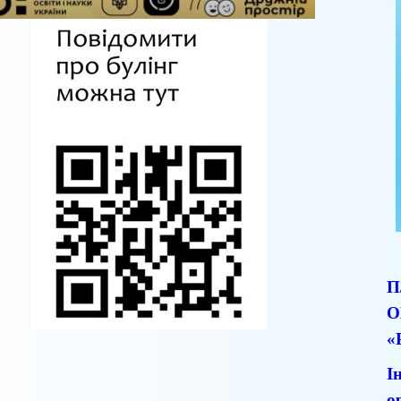
П
О
«
І
о