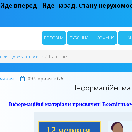
 йде вперед - йде назад. Стану нерухомост
ГОЛОВНА
ПУБЛІЧНА ІНФОРМАЦІЯ
ФІНАН
нки здобувачів освіти
Навчання
чання
09 Червня 2026
Інформаційні ма
Інформаційні матеріали присвячені Всесвітнь