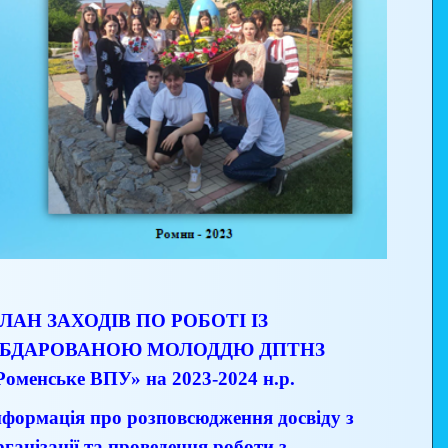
ЛАН ЗАХОДІВ ПО РОБОТІ ІЗ
БДАРОВАНОЮ МОЛОДДЮ ДПТНЗ
Роменське ВПУ» на 2023-2024 н.р.
нформація про розповсюдження досвіду з
рганізації та проведення роботи з