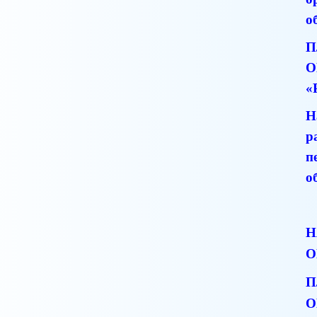
о
П
О
«
Н
р
п
о
Н
О
П
О