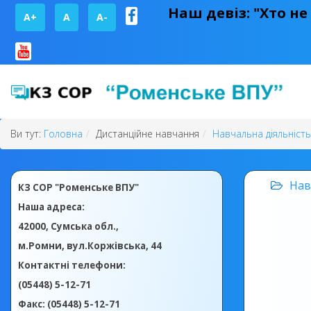
Наш девіз: "Хто не
A+
А
A-
Ви тут:
Головна
Дистанційне навчання
Навчальна діяльність
Нав
КЗ СОР "Роменське ВПУ"
Наша адреса:
42000, Сумська обл.,
м.Ромни, вул.Коржівська, 44
Контактні телефони:
(05448) 5-12-71
Факс: (05448) 5-12-71