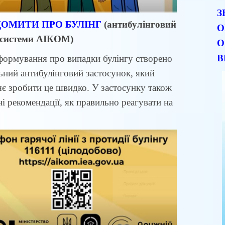
З
ДОМИТИ ПРО БУЛІНГ
(антибулінговий
О
 системи АІКОМ)
О
В
формування про випадки булінгу створено
ьний антибулінговий застосунок, який
яє зробити це швидко. У застосунку також
і рекомендації, як правильно реагувати на