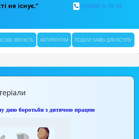
і не існує."
(05448) 5-19-56
СОВА ЗВІТНІСТЬ
АБІТУРІЄНТАМ
ПОДАТИ ЗАЯВУ ДЛЯ ВСТУПУ
теріали
ому дню боротьби з дитячою працею