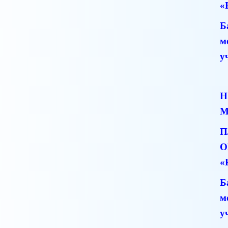
«
Б
м
у
Н
М
П
О
«
Б
м
у