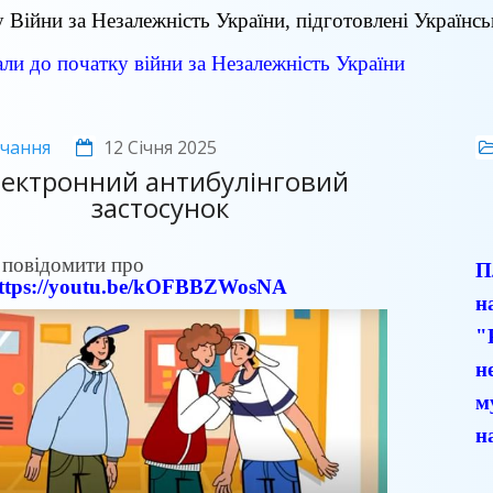
 Війни за Незалежність України, підготовлені Українсь
ли до початку війни за Незалежність України
чання
12 Січня 2025
лектронний антибулінговий
застосунок
 повідомити про
П
ttps://youtu.be/kOFBBZWosNA
н
"
н
м
н