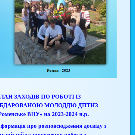
ЛАН ЗАХОДІВ ПО РОБОТІ ІЗ
БДАРОВАНОЮ МОЛОДДЮ ДПТНЗ
Роменське ВПУ» на 2023-2024 н.р.
нформація про розповсюдження досвіду з
рганізації та проведення роботи з