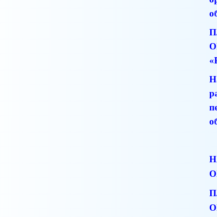
о
П
О
«
Н
р
п
о
Н
О
П
О