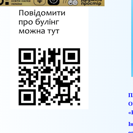
П
О
«
І
о