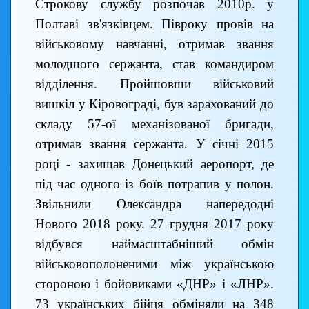
Строкову службу розпочав 2010р. у
Полтаві зв'язківцем. Півроку провів на
військовому навчанні, отримав звання
молодшого сержанта, став командиром
відділення. Пройшовши військовий
вишкіл у Кіровограді, був зарахований до
складу 57-ої механізованої бригади,
отримав звання сержанта. У січні 2015
році - захищав Донецький аеропорт, де
під час одного із боїв потрапив у полон.
Звільнили Олександра напередодні
Нового 2018 року. 27 грудня 2017 року
відбувся наймасштабніший обмін
військовополоненими між українською
стороною і бойовиками «ДНР» і «ЛНР».
73 українських бійця обміняли на 348