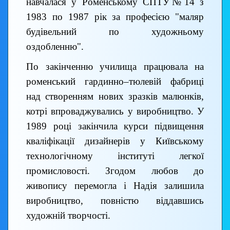
навчалася у Роменському СПТУ№14 з
1983 по 1987 рік за професією "маляр
будівельний по художньому
оздобленню".
По закінченню училища працювала на
роменський гардинно–тюлевій фабриці
над створенням нових зразків малюнків,
котрі впроваджувались у виробництво. У
1989 році закінчила курси підвищення
кваліфікації дизайнерів у Київському
технологічному інституті легкої
промисловості. Згодом любов до
живопису перемогла і Надія залишила
виробництво, повністю віддавшись
художній творчості.