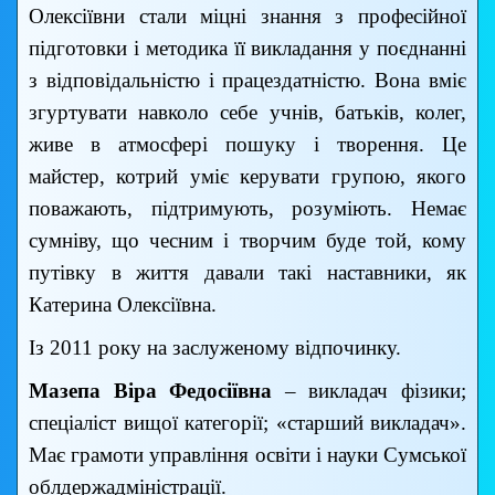
Олексіївни стали міцні знання з професійної
підготовки і методика її викладання у поєднанні
з відповідальністю і працездатністю. Вона вміє
згуртувати навколо себе учнів, батьків, колег,
живе в атмосфері пошуку і творення. Це
майстер, котрий уміє керувати групою, якого
поважають, підтримують, розуміють. Немає
сумніву, що чесним і творчим буде той, кому
путівку в життя давали такі наставники, як
Катерина Олексіївна.
Із 2011 року на заслуженому відпочинку.
Мазепа Віра Федосіївна
– викладач фізики;
спеціаліст вищої категорії; «старший викладач».
Має грамоти управління освіти і науки Сумської
облдержадміністрації.