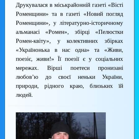
Друкувалася в міськрайонній газеті «Вісті
Роменщини» та в газеті «Новий погляд
Роменщини», у літературно-історичному
альманасі «Ромен», збірці «Пелюстки
Ромен-квіту», у колективних збірках
«Українонька в нас одна» та «Живи,
поезіє, живи!» Її поезії є у соціальних
мережах. Вірші поетеси пронизані
любов’ю до своєї неньки України,
природи, рідного краю, близьких їй
людей.