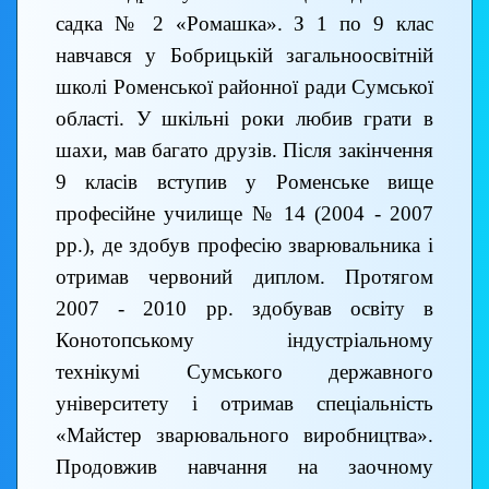
садка № 2 «Ромашка». З 1 по 9 клас
навчався у Бобрицькій загальноосвітній
школі Роменської районної ради Сумської
області. У шкільні роки любив грати в
шахи, мав багато друзів. Після закінчення
9 класів вступив у Роменське вище
професійне училище № 14 (2004 - 2007
рр.), де здобув професію зварювальника і
отримав червоний диплом. Протягом
2007 - 2010 рр. здобував освіту в
Конотопському індустріальному
технікумі Сумського державного
університету і отримав спеціальність
«Майстер зварювального виробництва».
Продовжив навчання на заочному