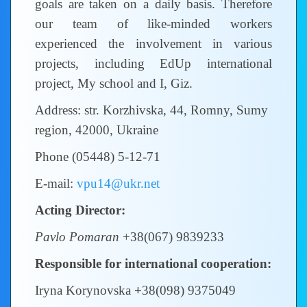
goals are taken on a daily basis. Therefore
our team of like-minded workers
experienced the involvement in various
projects, including EdUp international
project, My school and I, Giz.
Address: str. Korzhivska, 44, Romny, Sumy
region, 42000, Ukraine
Phone (05448) 5-12-71
E-mail:
vpu14@ukr.net
Acting Director:
Pavlo Pomaran
+38(067) 9839233
Responsible for international cooperation:
Iryna Korynovska
+
38(098) 9375049