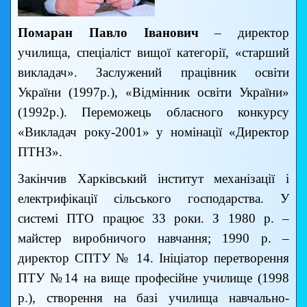
Помаран Павло Іванович
– директор
училища, спеціаліст вищої категорії, «старший
викладач». Заслужений працівник освіти
України (1997р.), «Відмінник освіти України»
(1992р.). Переможець обласного конкурсу
«Викладач року-2001» у номінації «Директор
ПТНЗ».
Закінчив Харківський інститут механізації і
електрифікації сільського господарства. У
системі ПТО працює 33 роки. З 1980 р. –
майстер виробничого навчання; 1990 р. –
директор СПТУ № 14. Ініціатор перетворення
ПТУ №14 на вище професійне училище (1998
р.), створення на базі училища навчально-