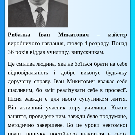
Рибалка Іван Микитович
– майстер
виробничого навчання, столяр 4 розряду. Понад
36 років віддав училищу, випускникам.
Це смілива людина, яка не боїться брати на себе
відповідальність і добре виконує будь-яку
доручену справу. Іван Микитович вважає себе
щасливим, бо зміг реалізувати себе в професії.
Пісня завжди є для нього супутником життя.
Він активний учасник хору училища. Кожне
заняття, проведене ним, завжди було продумане,
методично завершене. Бо це уроки невтомної
праці, пошуку, постійного відкриття в своїх