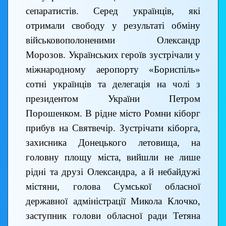
сепаратистів. Серед українців, які
отримали свободу у результаті обміну
військовополоненими Олександр
Морозов. Українських героїв зустрічали у
міжнародному аеропорту «Бориспіль»
сотні українців та делегація на чолі з
президентом України Петром
Порошенком. В рідне місто Ромни кіборг
прибув на Святвечір. Зустрічати кіборга,
захисника Донецького летовища, на
головну площу міста, вийшли не лише
рідні та друзі Олександра, а й небайдужі
містяни, голова Сумської обласної
державної адміністрації Микола Клочко,
заступник голови обласної ради Тетяна