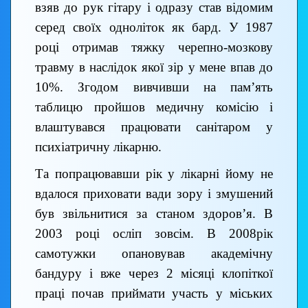
взяв до рук гітару і одразу став відомим
серед своїх одноліток як бард. У 1987
році отримав тяжку черепно-мозкову
травму в наслідок якої зір у мене впав до
10%. Згодом вивчивши на пам’ять
таблицю пройшов медичну комісію і
влаштувався працювати санітаром у
психіатричну лікарню.
Та попрацювавши рік у лікарні йому не
вдалося приховати вади зору і змушений
був звільнитися за станом здоров’я. В
2003 році осліп зовсім. В 2008рік
самотужки опановував академічну
бандуру і вже через 2 місяці клопіткої
праці почав приймати участь у міських