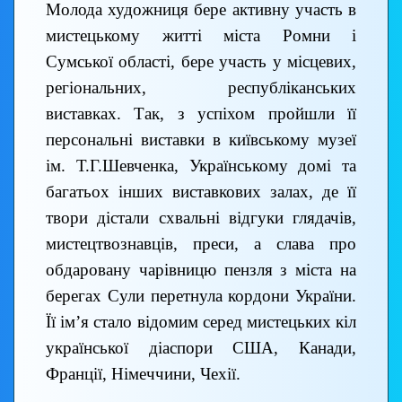
Молода художниця бере активну участь в
мистецькому житті міста Ромни і
Сумської області, бере участь у місцевих,
регіональних, республіканських
виставках. Так, з успіхом пройшли її
персональні виставки в київському музеї
ім. Т.Г.Шевченка, Українському домі та
багатьох інших виставкових залах, де її
твори дістали схвальні відгуки глядачів,
мистецтвознавців, преси, а слава про
обдаровану чарівницю пензля з міста на
берегах Сули перетнула кордони України.
Її ім’я стало відомим серед мистецьких кіл
української діаспори США, Канади,
Франції, Німеччини, Чехії.