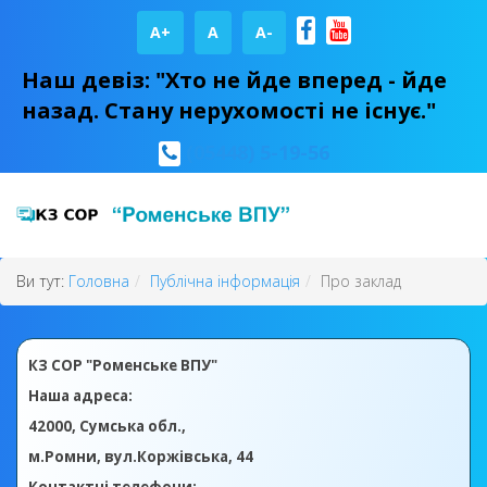
A+
А
A-
Наш девіз: "Хто не йде вперед - йде
назад. Стану нерухомості не існує."
(05448) 5-19-56
Ви тут:
Головна
Публічна інформація
Про заклад
КЗ СОР "Роменське ВПУ"
Наша адреса:
42000, Сумська обл.,
м.Ромни, вул.Коржівська, 44