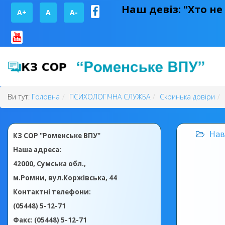
Наш девіз: "Хто не
A+
А
A-
Ви тут:
Головна
ПСИХОЛОГІЧНА СЛУЖБА
Скринька довіри
Нав
КЗ СОР "Роменське ВПУ"
Наша адреса:
42000, Сумська обл.,
м.Ромни, вул.Коржівська, 44
Контактні телефони:
(05448) 5-12-71
Факс: (05448) 5-12-71