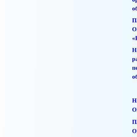
о
П
О
«
Н
р
п
о
Н
О
П
О