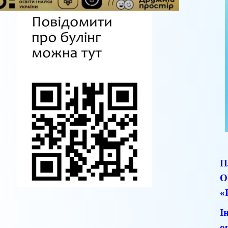
П
О
«
І
о