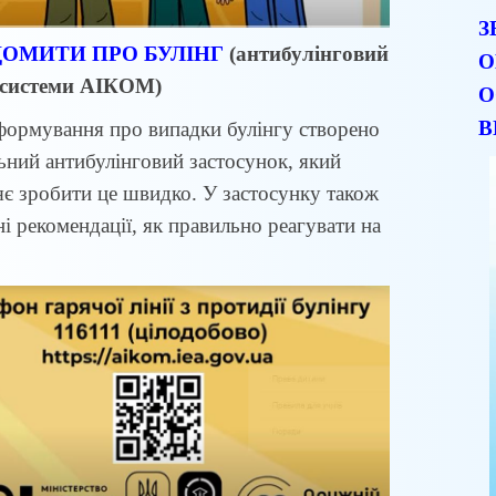
З
ДОМИТИ ПРО БУЛІНГ
(антибулінговий
О
 системи АІКОМ)
О
В
формування про випадки булінгу створено
ьний антибулінговий застосунок, який
яє зробити це швидко. У застосунку також
і рекомендації, як правильно реагувати на