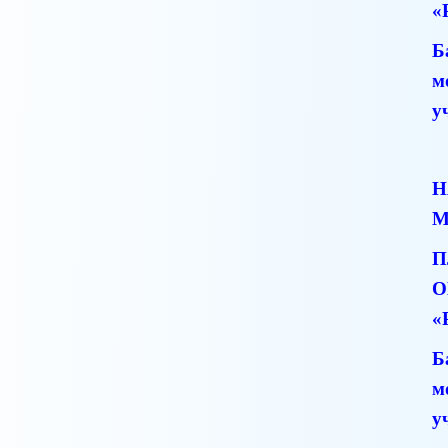
«
Б
м
у
Н
М
П
О
«
Б
м
у