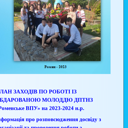
ЛАН ЗАХОДІВ ПО РОБОТІ ІЗ
БДАРОВАНОЮ МОЛОДДЮ ДПТНЗ
Роменське ВПУ» на 2023-2024 н.р.
нформація про розповсюдження досвіду з
рганізації та проведення роботи з