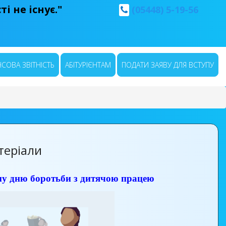
і не існує."
(05448) 5-19-56
СОВА ЗВІТНІСТЬ
АБІТУРІЄНТАМ
ПОДАТИ ЗАЯВУ ДЛЯ ВСТУПУ
теріали
ому дню боротьби з дитячою працею