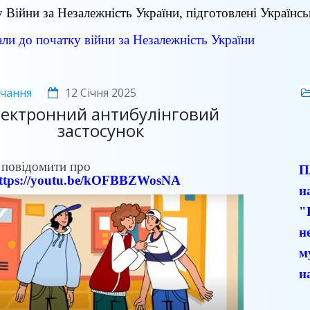
 Війни за Незалежність України, підготовлені Українсь
ли до початку війни за Незалежність України
чання
12 Січня 2025
лектронний антибулінговий
застосунок
 повідомити про
П
ttps://youtu.be/kOFBBZWosNA
н
"
н
м
н