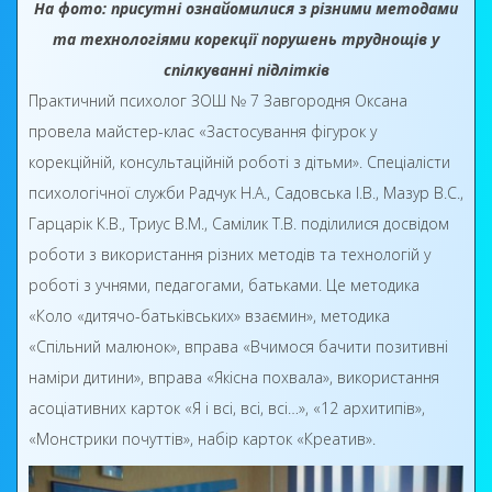
На фото: присутні ознайомилися з різними методами
та технологіями корекції порушень труднощів у
спілкуванні підлітків
Практичний психолог ЗОШ № 7 Завгородня Оксана
провела майстер-клас «Застосування фігурок у
корекційній, консультаційній роботі з дітьми». Спеціалісти
психологічної служби Радчук Н.А., Садовська І.В., Мазур В.С.,
Гарцарік К.В., Триус В.М., Самілик Т.В. поділилися досвідом
роботи з використання різних методів та технологій у
роботі з учнями, педагогами, батьками. Це методика
«Коло «дитячо-батьківських» взаємин», методика
«Спільний малюнок», вправа «Вчимося бачити позитивні
наміри дитини», вправа «Якісна похвала», використання
асоціативних карток «Я і всі, всі, всі…», «12 архитипів»,
«Монстрики почуттів», набір карток «Креатив».