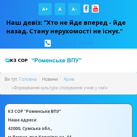
A+
А
A-
Наш девіз: "Хто не йде вперед - йде
назад. Стану нерухомості не існує."
(05448) 5-19-56
Ви тут:
Головна
Новини
Архів
«Формування культури спілкування учнів у сім’ї»
КЗ СОР "Роменське ВПУ"
Наша адреса:
42000, Сумська обл.,