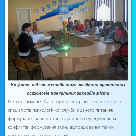
На фото: під час методичного засідання практичних
психологів навчальних закладів міста
Метою засідання було підвищення рівня компетентності
спеціалістів психологічної служби з даного питання;
формування навичок конструктивного урегулювання
конфліктів; формування вмінь відпрацювання технік
виходу з конфліктних ситуацій.