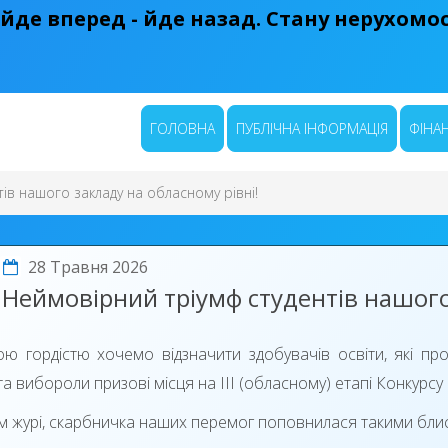
 йде вперед - йде назад. Стану нерухомост
ГОЛОВНА
ПУБЛІЧНА ІНФОРМАЦІЯ
ФІНАН
ів нашого закладу на обласному рівні!
28 Травня 2026
Неймовірний тріумф студентів нашого 
ю гордістю хочемо відзначити здобувачів освіти, які п
та вибороли призові місця на ІІІ (обласному) етапі Конкурсу
м журі, скарбничка наших перемог поповнилася такими бли