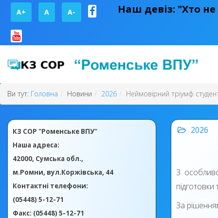
Наш девіз: "Хто не
A+
А
A-
Ви тут:
Головна
Новини
2026
Неймовірний тріумф студент
2026
КЗ СОР "Роменське ВПУ"
Наша адреса:
42000, Сумська обл.,
З особливо
м.Ромни, вул.Коржівська, 44
підготовки 
Контактні телефони:
(05448) 5-12-71
За рішення
Факс: (05448) 5-12-71