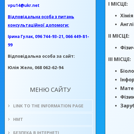
І МІСЦЕ:
vpu14@ukr.net
Хімія
Відповідальна особа з питань
Англ
консультаційної допомоги:
ІІ МІСЦЕ:
Ірина Гулак, 096 744-93-21, 066 449-81-
99
Фізи
Відповідальна особа за сайт:
ІІІ МІСЦЕ:
Юлія Жело, 068 062-62-94
Біоло
Інфо
Мате
МЕНЮ САЙТУ
Фізи
Зару
LINK TO THE INFORMATION PAGE
НМТ
БЕЗПЕКА В ІНТЕРНЕТІ