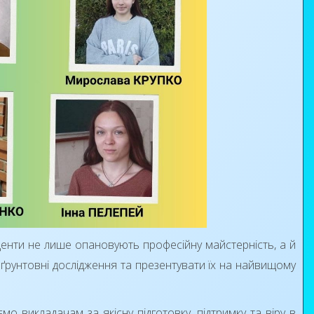
денти не лише опановують професійну майстерність, а й
 ґрунтовні дослідження та презентувати їх на найвищому
мо викладачам за якісну підготовку, підтримку та віру в