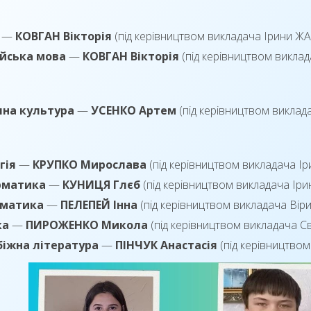
—
КОВГАН Вікторія
(під керівництвом викладача Ірини Ж
ійська мова
—
КОВГАН Вікторія
(під керівництвом викл
чна культура
—
УСЕНКО Артем
(під керівництвом викл
гія
—
КРУПКО Мирослава
(під керівництвом викладача І
рматика
—
КУНИЦЯ Глєб
(під керівництвом викладача Ір
матика
—
ПЕЛЕПЕЙ Інна
(під керівництвом викладача Ві
ка
—
ПИРОЖЕНКО Микола
(під керівництвом викладача 
біжна література
—
ПІНЧУК Анастасія
(під керівництво