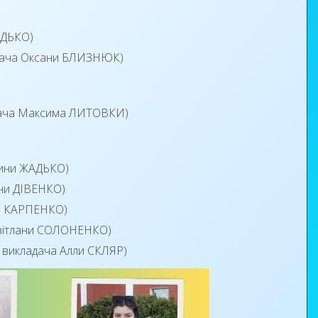
АДЬКО)
адача Оксани БЛИЗНЮК)
адача Максима ЛИТОВКИ)
рини ЖАДЬКО)
ини ДІВЕНКО)
ри КАРПЕНКО)
Світлани СОЛОНЕНКО)
м викладача Алли СКЛЯР)