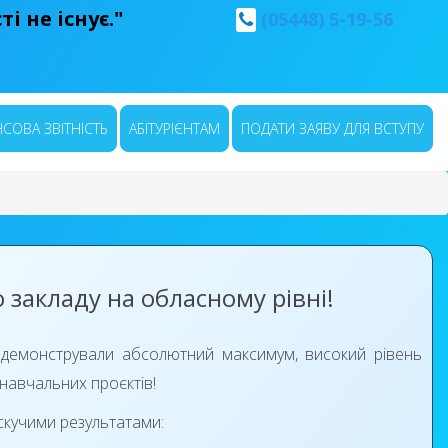
і не існує."
(05448) 5-19-56
СОВА ЗВІТНІСТЬ
АБІТУРІЄНТАМ
ПОДАТИ ЗАЯВУ ДЛЯ ВСТУПУ
закладу на обласному рівні!
родемонстрували абсолютний максимум, високий рівень
 навчальних проєктів!
скучими результатами: