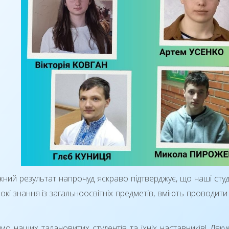
жний результат напрочуд яскраво підтверджує, що наші сту
окі знання із загальноосвітніх предметів, вміють проводити
о наших талановитих студентів та їхніх наставників! Дякує