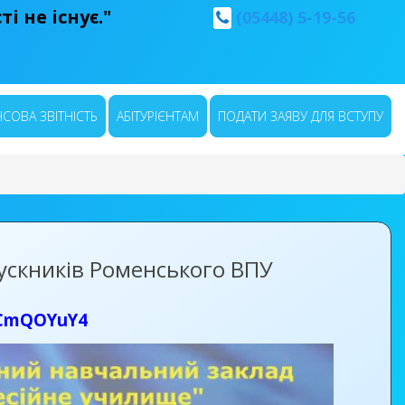
і не існує."
(05448) 5-19-56
СОВА ЗВІТНІСТЬ
АБІТУРІЄНТАМ
ПОДАТИ ЗАЯВУ ДЛЯ ВСТУПУ
ускників Роменського ВПУ
4CmQOYuY4