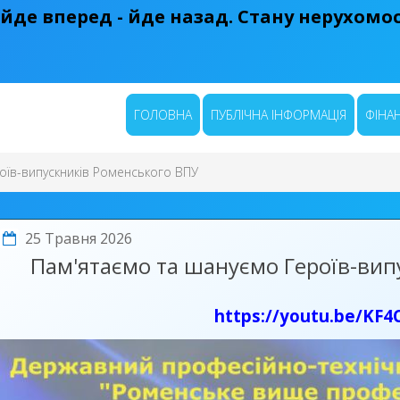
 йде вперед - йде назад. Стану нерухомост
ГОЛОВНА
ПУБЛІЧНА ІНФОРМАЦІЯ
ФІНАН
оїв-випускників Роменського ВПУ
25 Травня 2026
Пам'ятаємо та шануємо Героїв-вип
https://youtu.be/KF