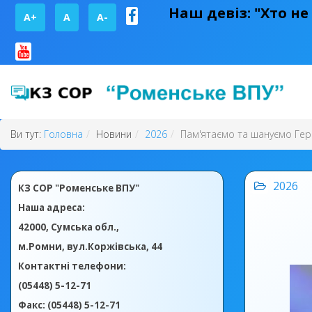
Наш девіз: "Хто не
A+
А
A-
Ви тут:
Головна
Новини
2026
Пам'ятаємо та шануємо Гер
2026
КЗ СОР "Роменське ВПУ"
Наша адреса:
42000, Сумська обл.,
м.Ромни, вул.Коржівська, 44
Контактні телефони:
(05448) 5-12-71
Факс: (05448) 5-12-71