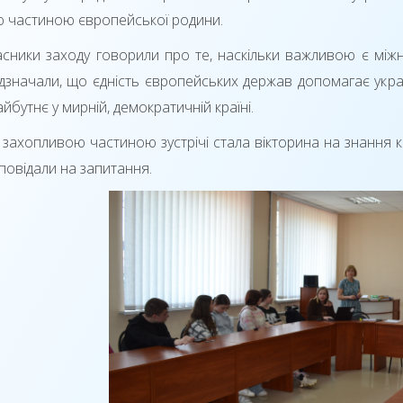
ю частиною європейської родини.
сники заходу говорили про те, наскільки важливою є міжн
ідзначали, що єдність європейських держав допомагає україн
йбутнє у мирній, демократичній країні.
захопливою частиною зустрічі стала вікторина на знання краї
повідали на запитання.