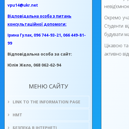
vpu14@ukr.net
невід’ємно
Відповідальна особа з питань
Окремо уча
консультаційної допомоги:
Студенти в
будувати ма
Ірина Гулак, 096 744-93-21, 066 449-81-
99
Цікавою та 
активно від
Відповідальна особа за сайт:
Юлія Жело, 068 062-62-94
МЕНЮ САЙТУ
LINK TO THE INFORMATION PAGE
НМТ
БЕЗПЕКА В ІНТЕРНЕТІ