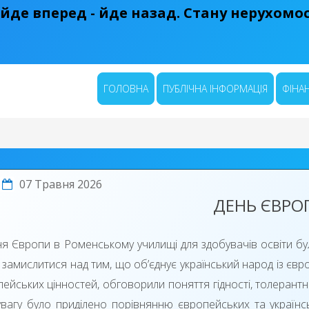
 йде вперед - йде назад. Стану нерухомост
ГОЛОВНА
ПУБЛІЧНА ІНФОРМАЦІЯ
ФІНАН
07 Травня 2026
ДЕНЬ ЄВРО
ня Європи в Роменському училищі для здобувачів освіти бул
 замислитися над тим, що об’єднує український народ із є
ейських цінностей, обговорили поняття гідності, толерантно
вагу було приділено порівнянню європейських та українсь