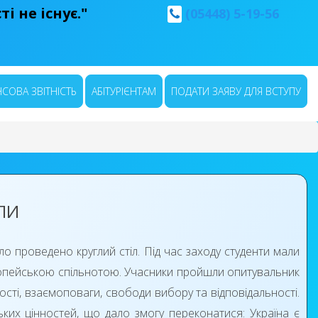
і не існує."
(05448) 5-19-56
СОВА ЗВІТНІСТЬ
АБІТУРІЄНТАМ
ПОДАТИ ЗАЯВУ ДЛЯ ВСТУПУ
ПИ
о проведено круглий стіл. Під час заходу студенти мали
вропейською спільнотою. Учасники пройшли опитувальник
сті, взаємоповаги, свободи вибору та відповідальності.
ких цінностей, що дало змогу переконатися: Україна є