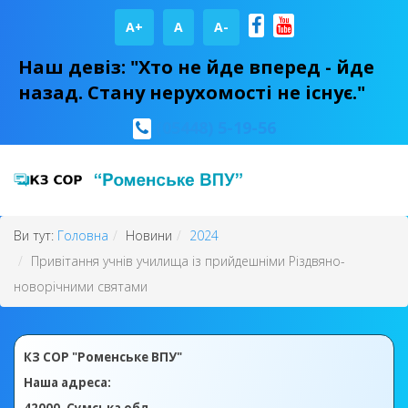
A+
А
A-
Наш девіз: "Хто не йде вперед - йде
назад. Стану нерухомості не існує."
(05448) 5-19-56
Ви тут:
Головна
Новини
2024
Привітання учнів училища із прийдешніми Різдвяно-
новорічними святами
КЗ СОР "Роменське ВПУ"
Наша адреса: