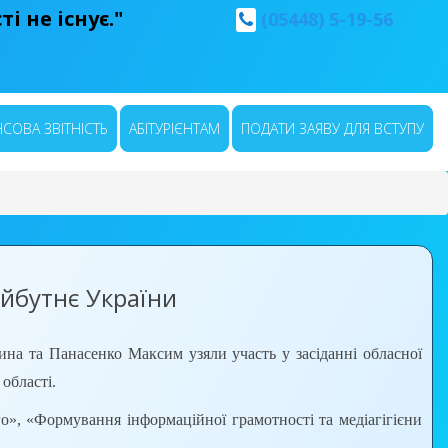
і не існує."
(05448) 5-19-56
СОВА ЗВІТНІСТЬ
АБІТУРІЄНТАМ
ПОДАТИ ЗАЯВУ ДЛЯ ВСТУПУ
йбутнє України
а та Панасенко Максим узяли участь у засіданні обласної
області.
о», «Формування інформаційної грамотності та медіагігієни