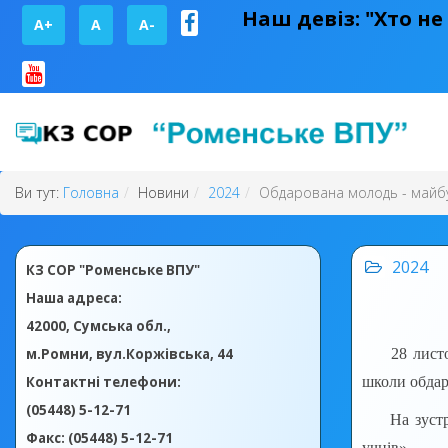
Наш девіз: "Хто не
A+
А
A-
Ви тут:
Головна
Новини
2024
Обдарована молодь - майбу
2024
КЗ СОР "Роменське ВПУ"
Наша адреса:
42000, Сумська обл.,
м.Ромни, вул.Коржівська, 44
28 листопад
Контактні телефони:
школи обдаро
(05448) 5-12-71
На зустрічі
Факс: (05448) 5-12-71
учнів».