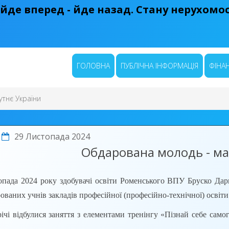
 йде вперед - йде назад. Стану нерухомост
ГОЛОВНА
ПУБЛІЧНА ІНФОРМАЦІЯ
ФІНАН
тнє України
29 Листопада 2024
Обдарована молодь - ма
а 2024 року здобувачі освіти Роменського ВПУ Бруско Дарин
ваних учнів закладів професійної (професійно-технічної) освіти 
 відбулися заняття з елементами тренінгу «Пізнай себе самог