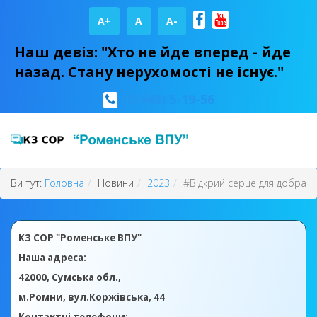
A+
А
A-
Наш девіз: "Хто не йде вперед - йде
назад. Стану нерухомості не існує."
(05448) 5-19-56
Ви тут:
Головна
Новини
2023
#Відкрий серце для добра
КЗ СОР "Роменське ВПУ"
Наша адреса:
42000, Сумська обл.,
м.Ромни, вул.Коржівська, 44