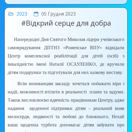
2023
05 Грудня 2023
#Відкрий серце для добра
Напередодні Дня Святого Миколая лідери учнівського
самоврядування ДПТНЗ «Роменське ВПУ» відвідали
Центр комплексної реабілітації для дітей (осіб) з
інвалідністю імені Наталії ОСАУЛЕНКО, де вручили
дітям подарунки та підготували для них казкову виставу.
Всім вихованцям закладу хочеться побажати віри і
надії, можливості втілити в реальності плани та задуми.
Також висловлюємо вдячність працівникам Центру, адже
надання щоденної підтримки дітям – реальний вияв
милосердя, людяності та любові до ближнього. Нехай
ваша щоденна турбота допомагає дітям забувати про