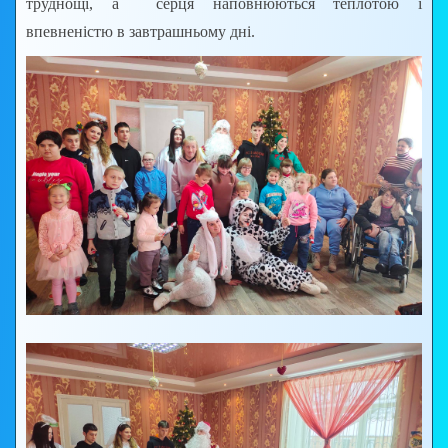
труднощі, а серця наповнюються теплотою і
впевненістю в завтрашньому дні.