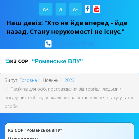
A+
А
A-
Наш девіз: "Хто не йде вперед - йде
назад. Стану нерухомості не існує."
(05448) 5-19-56
Ви тут:
Головна
Новини
2023
Пам’ятка для осіб, постраждалих від торгівлі людьми /
посадових осіб, відповідальних за встановлення статусу такої
особи
КЗ СОР "Роменське ВПУ"