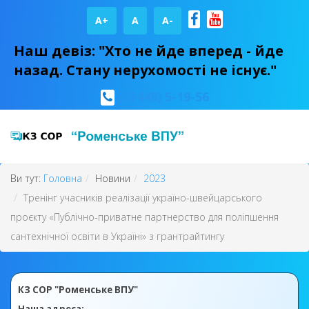
A+
А
A-
Наш девіз: "Хто не йде вперед - йде
назад. Стану нерухомості не існує."
(05448) 5-19-56
Ви тут:
Головна
Новини
2023
Тренінг учасників реалізації україно-швейцарського
проєкту «Публічно-приватне партнерство для поліпшення
сантехнічної освіти в Україні» з грантрайтингу
КЗ СОР "Роменське ВПУ"