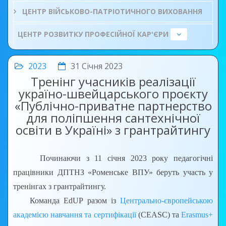
ЦЕНТР ВІЙСЬКОВО-ПАТРІОТИЧНОГО ВИХОВАННЯ
ЦЕНТР РОЗВИТКУ ПРОФЕСІЙНОЇ КАР'ЄРИ
2023
31 Січня 2023
Тренінг учасників реалізації
україно-швейцарського проєкту
«Публічно-приватне партнерство
для поліпшення сантехнічної
освіти в Україні» з грантрайтингу
Починаючи з 11 січня 2023 року педагогічні
працівники ДПТНЗ «Роменське ВПУ» беруть участь у
тренінгах з грантрайтингу.
Команда EdUP разом із
Центрально-європейською
академією навчання та сертифікації
(CEASC) та
Erasmus+