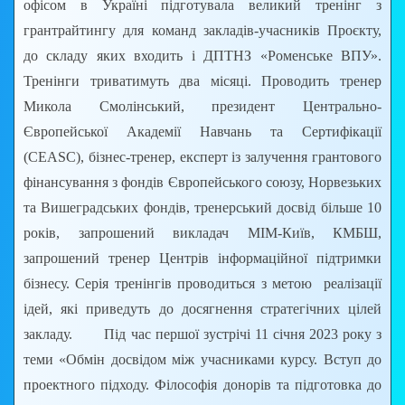
офісом в Україні підготувала великий тренінг з
грантрайтингу для команд закладів-учасників Проєкту,
до складу яких входить і ДПТНЗ «Роменське ВПУ».
Тренінги триватимуть два місяці. Проводить тренер
Микола Смолінський, президент Центрально-
Європейської Академії Навчань та Сертифікації
(CEASC), бізнес-тренер, експерт із залучення грантового
фінансування з фондів Європейського союзу, Норвезьких
та Вишеградських фондів, тренерський досвід більше 10
років, запрошений викладач МІМ-Київ, КМБШ,
запрошений тренер Центрів інформаційної підтримки
бізнесу. Серія тренінгів проводиться з метою реалізації
ідей, які приведуть до досягнення стратегічних цілей
закладу. Під час першої зустрічі 11 січня 2023 року з
теми «Обмін досвідом між учасниками курсу. Вступ до
проектного підходу. Філософія донорів та підготовка до