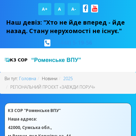
A+
А
A-
Наш девіз: "Хто не йде вперед - йде
назад. Стану нерухомості не існує."
(05448) 5-19-56
Ви тут:
Головна
Новини
2025
РЕГІОНАЛЬНИЙ ПРОЄКТ «ЗАВЖДИ ПОРУЧ»
КЗ СОР "Роменське ВПУ"
Наша адреса:
42000, Сумська обл.,