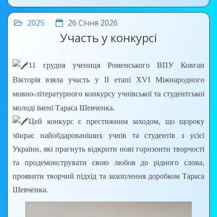
2025
26 Січня 2026
Участь у конкурсі
11 грудня учениця Роменського ВПУ Ковган
Вікторія взяла участь у ІІ етапі ХVІ Міжнародного
мовно-літературного конкурсу учнівської та студентської
молоді імені Тараса Шевченка.
Цей конкурс є престижним заходом, що щороку
збирає найобдарованіших учнів та студентів з усієї
України, які прагнуть відкрити нові горизонти творчості
та продемонструвати свою любов до рідного слова,
проявити творчий підхід та захоплення доробком Тараса
Шевченка.