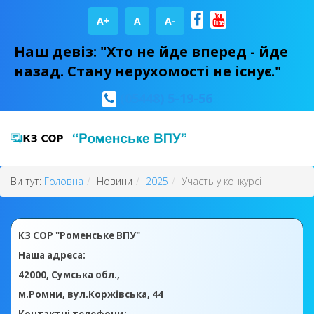
A+
А
A-
Наш девіз: "Хто не йде вперед - йде
назад. Стану нерухомості не існує."
(05448) 5-19-56
Ви тут:
Головна
Новини
2025
Участь у конкурсі
КЗ СОР "Роменське ВПУ"
Наша адреса:
42000, Сумська обл.,
м.Ромни, вул.Коржівська, 44