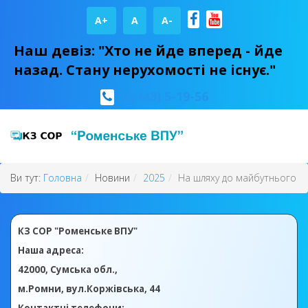
A+
А
A-
Наш девіз: "Хто не йде вперед - йде
назад. Стану нерухомості не існує."
(05448) 5-19-56
Ви тут:
Головна
Новини
2025
На шляху до майбутнього
КЗ СОР "Роменське ВПУ"
Наша адреса:
42000, Сумська обл.,
м.Ромни, вул.Коржівська, 44