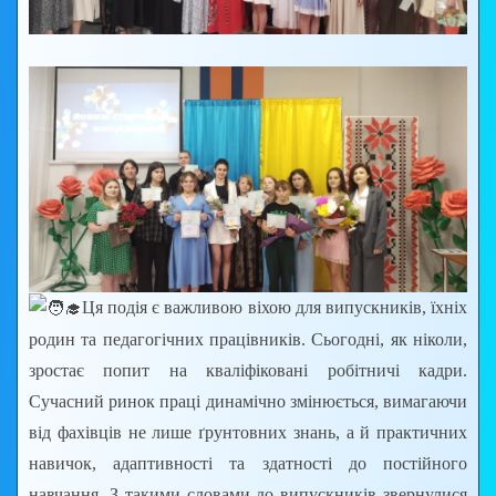
Ця подія є важливою віхою для випускників, їхніх
родин та педагогічних працівників. Сьогодні, як ніколи,
зростає попит на кваліфіковані робітничі кадри.
Сучасний ринок праці динамічно змінюється, вимагаючи
від фахівців не лише ґрунтовних знань, а й практичних
навичок, адаптивності та здатності до постійного
навчання. З такими словами до випускників звернулися