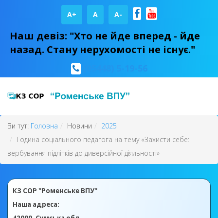
A+
А
A-
Наш девіз: "Хто не йде вперед - йде
назад. Стану нерухомості не існує."
(05448) 5-19-56
Ви тут:
Головна
Новини
2025
Година соціального педагога на тему «Захисти себе:
вербування підлітків до диверсійної діяльності»
КЗ СОР "Роменське ВПУ"
Наша адреса: