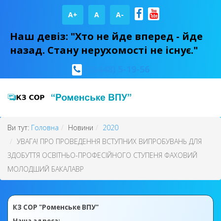
A+
А
A-
Наш девіз: "Хто не йде вперед - йде
назад. Стану нерухомості не існує."
(05448) 5-19-56
Ви тут:
Головна
Новини
2020
УВАГА! ПРО ПРОВЕДЕННЯ ВСТУПНИХ ВИПРОБУВАНЬ ДЛЯ
ЗДОБУТТЯ ОСВІТНЬО-ПРОФЕСІЙНОГО СТУПЕНЯ ФАХОВИЙ
МОЛОДШИЙ БАКАЛАВР
КЗ СОР "Роменське ВПУ"